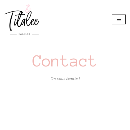
Aller
au
contenu
Contact
On vous écoute !