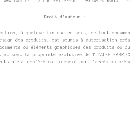
– www.ovh.fr – 2 rue Kellerman – 59100 ROUBAIX – F
Droit d’auteur :
bution, à quelque fin que ce soit, de tout docume
esign des produits, est soumis à autorisation pré
ocuments ou éléments graphiques des produits ou d
s et sont la propriété exclusive de TITALEE FABRIC
ents n’est conféré ou licencié par l’accès au prés