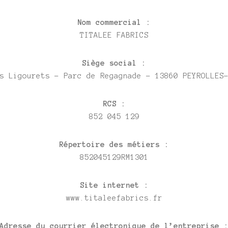
Nom commercial :
TITALEE FABRICS
Siège social :
s Ligourets – Parc de Regagnade – 13860 PEYROLLES
RCS :
852 045 129
Répertoire des métiers :
852045129RM1301
Site internet :
www.titaleefabrics.fr
Adresse du courrier électronique de l’entreprise 