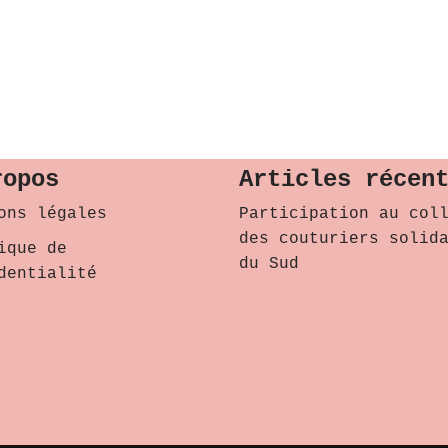
ropos
Articles récen
ons légales
Participation au col
des couturiers solid
ique de
du Sud
dentialité